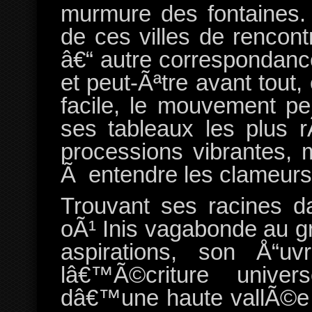
murmure des fontaines.
de ces villes de rencon
â€“ autre correspondanc
et peut-Ãªtre avant tout,
facile, le mouvement 
ses tableaux les plus 
processions vibrantes,
Ã entendre les clameurs
Trouvant ses racines d
oÃ¹ Inis vagabonde au 
aspirations, son Å“u
lâ€™Ã©criture univer
dâ€™une haute vallÃ©e 