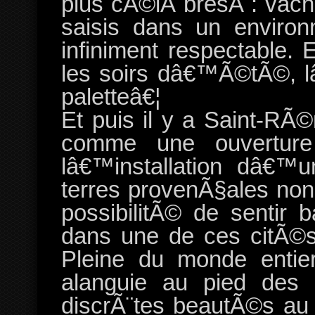
plus cÃ©lÃ¨bresÂ : vach
saisis dans un environ
infiniment respectable.
les soirs dâ€™Ã©tÃ©, l
paletteâ€¦
Et puis il y a Saint-R
comme une ouverture
lâ€™installation dâ€™u
terres provenÃ§ales non
possibilitÃ© de sentir 
dans une de ces citÃ©s
Pleine du monde entie
alanguie au pied des b
discrÃ¨tes beautÃ©s au