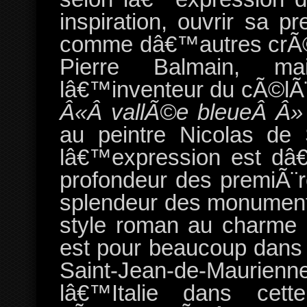
inspiration, ouvrir sa pr
comme dâ€™autres crÃ©a
Pierre Balmain, ma
lâ€™inventeur du cÃ©lÃ¨
Â«Â vallÃ©e bleueÂ Â»
au peintre Nicolas de
lâ€™expression est dâ€
profondeur des premiÃ¨r
splendeur des monuments
style roman au charme 
est pour beaucoup dan
Saint-Jean-de-Maurienne s
lâ€™Italie dans cet