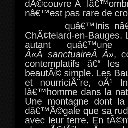
dÃ©couvre Ã lâ€™ombre 
nâ€™est pas rare de croi
A moins
quâ€™Inis nâ
ChÃ¢telard-en-Bauges. Le
autant quâ€™une c
Â«Â sanctuaireÂ Â»
, c
contemplatifs â€“ les
beautÃ© simple. Les Bau
et nourriciÃ¨re, oÃ¹ I
lâ€™homme dans la natu
Une montagne dont l
dâ€™Ã©gale que sa rude
avec leur terre. En tÃ©