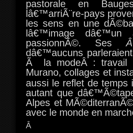
pastorale en Bauge
lâ€™arriÃ¨re-pays prove
les sens en une dÃ©ba
lâ€™image dâ€™un ar
passionnÃ©. Ses
Â
dâ€™aucuns parleraient
Ã la modeÂ : travail d
Murano, collages et inst
aussi le reflet de temps
autant que dâ€™Ã©tapes
Alpes et MÃ©diterranÃ©
avec le monde en march
Â