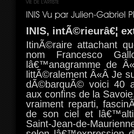
INIS, intÃ©rieurâ€¦ e
ItinÃ©raire attachant q
nom Francesco Gall
lâ€™anagramme de Â«Â
littÃ©ralement Â«Â Je su
dÃ©barquÃ© voici 40 a
aux confins de la Savoi
vraiment reparti, fascin
de son ciel et lâ€™alt
Saint-Jean-de-Maurien
selon lâ€™expression d