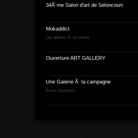
34Ã¨me Salon d'art de Seloncourt
Mokaddict
Les addicts Ã la culture
Ouverture ART GALLERY
Une Galerie Ã la campagne
Essor Savoyard