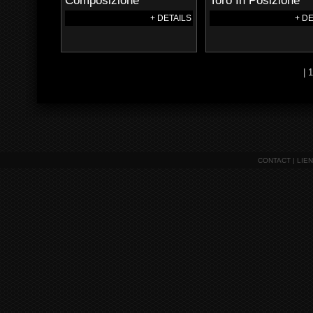
Composizione
Toro In Posizione
+ DETAILS
+ D
| 
CONTACT
|
LIE