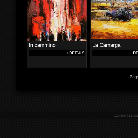
In cammino
La Camarga
+ DETAILS
+ D
Page
CONTACT
|
LIE