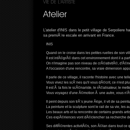
L'atelier d'INIS dans le petit village de Serpoliere
sa premiÃ¨re escale en arrivant en France.
INIS
Quand on le croise dans les petites ruelles de son vi
Il est intÃ©grÃ© dans cet environnement dont il a par
On n'imagine pas son niveau de crÃ©ativitÃ©, d'Ã©ne
A l'occasion d'une rencontre, sa vraie dimension ap
Il parle de ce village, il raconte l'histoire avec une t
Vous vivez les scÃ¨nes qu'il vous dÃ©crit, ce n'est plu
Il est Ã la fois le scÃ©nariste, le rÃ©alisateur, le met
Vous voyagez d'une Ã©motion Ã une autre, vous n'Ãªte
Il peint depuis son trÃ¨s jeune Ã¢ge, il vit de sa pein
La peinture et la sculpture sont le rail de sa vie, les a
Les beaux arts et la rencontre de certains grands arti
Ces expÃ©riences vont dÃ©clencher sa recherche de 
Ses diffÃ©rentes activitÃ©s, son Ã©lan dans tout ce 