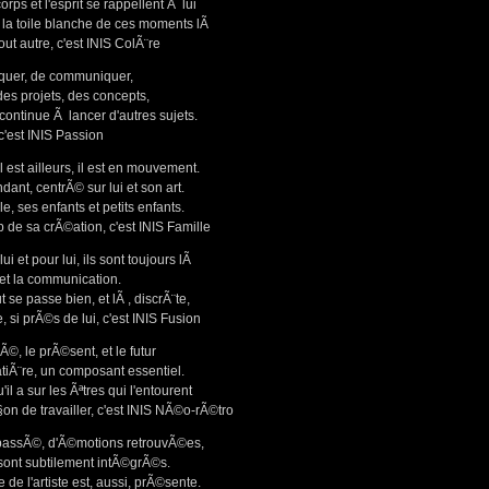
rps et l'esprit se rappellent Ã lui
c la toile blanche de ces moments lÃ
out autre, c'est INIS ColÃ¨re
iquer, de communiquer,
des projets, des concepts,
continue Ã lancer d'autres sujets.
 c'est INIS Passion
 il est ailleurs, il est en mouvement.
t, centrÃ© sur lui et son art.
, ses enfants et petits enfants.
p de sa crÃ©ation, c'est INIS Famille
et pour lui, ils sont toujours lÃ
n et la communication.
 se passe bien, et lÃ , discrÃ¨te,
, si prÃ©s de lui, c'est INIS Fusion
©, le prÃ©sent, et le futur
iÃ¨re, un composant essentiel.
l a sur les Ãªtres qui l'entourent
on de travailler, c'est INIS NÃ©o-rÃ©tro
 passÃ©, d'Ã©motions retrouvÃ©es,
sont subtilement intÃ©grÃ©s.
 de l'artiste est, aussi, prÃ©sente.