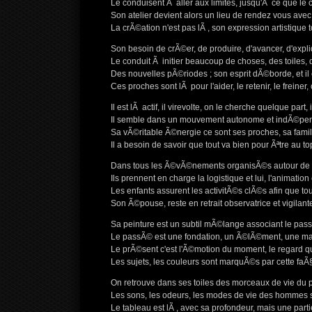
Le conduisent Ã aller aux limites, jusqu'Ã ce que le co
Son atelier devient alors un lieu de rendez vous ave
La crÃ©ation n'est pas lÃ , son expression artistique t
Son besoin de crÃ©er, de produire, d'avancer, d'expl
Le conduit Ã initier beaucoup de choses, des toiles, 
Des nouvelles pÃ©riodes ; son esprit dÃ©borde, et il 
Ces proches sont lÃ pour l'aider, le retenir, le freiner,
Il est lÃ actif, il virevolte, on le cherche quelque part,
Il semble dans un mouvement autonome et indÃ©pendan
Sa vÃ©ritable Ã©nergie ce sont ses proches, sa famille
Il a besoin de savoir que tout va bien pour Ãªtre au to
Dans tous les Ã©vÃ©nements organisÃ©s autour de lui 
Ils prennent en charge la logistique et lui, l'animatio
Les enfants assurent les activitÃ©s clÃ©s afin que tout
Son Ã©pouse, reste en retrait observatrice et vigilante
Sa peinture est un subtil mÃ©lange associant le passÃ
Le passÃ© est une fondation, un Ã©lÃ©ment, une mat
Le prÃ©sent c'est l'Ã©motion du moment, le regard qu'i
Les sujets, les couleurs sont marquÃ©s par cette faÃ§
On retrouve dans ses toiles des morceaux de vie du
Les sons, les odeurs, les modes de vie des hommes 
Le tableau est lÃ , avec sa profondeur, mais une partie