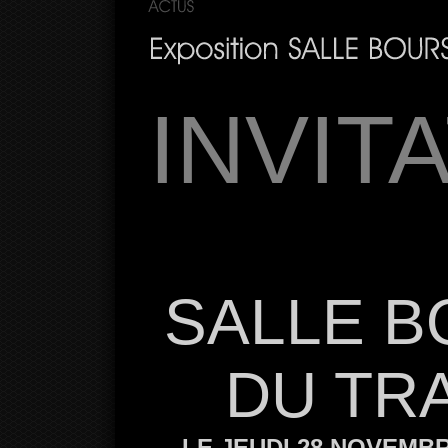
INVIT
Maria, Francesco INIS ont
inviter Ã lâ€™exposition 
sculptur
SALLE 
DU TRA
LE JEUDI 28 NOVEMB