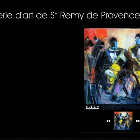
LIVRES E
Livres en 
de fÃªter 
d'artiste e
oeuvres le
2010.
> ZOOM